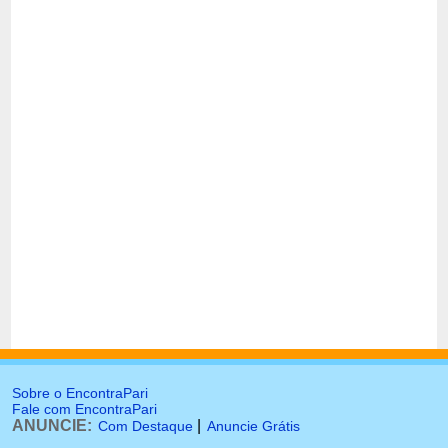
Sobre o EncontraPari
Fale com EncontraPari
ANUNCIE:
|
Com Destaque
Anuncie Grátis