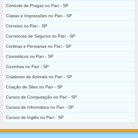
Controle de Pragas no Pari - SP
Cópias e Impressões no Pari - SP
Correios no Pari - SP
Corretoras de Seguros no Pari - SP
Cortinas e Persianas no Pari - SP
Cosméticos no Pari - SP
Cozinhas no Pari - SP
Criadores de Animais no Pari - SP
Criação de Sites no Pari - SP
Cursos de Computação no Pari - SP
Cursos de Informática no Pari - SP
Cursos de Inglês no Pari - SP