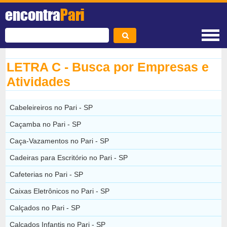
encontra
Pari
LETRA C - Busca por Empresas e
Atividades
Cabeleireiros no Pari - SP
Caçamba no Pari - SP
Caça-Vazamentos no Pari - SP
Cadeiras para Escritório no Pari - SP
Cafeterias no Pari - SP
Caixas Eletrônicos no Pari - SP
Calçados no Pari - SP
Calçados Infantis no Pari - SP