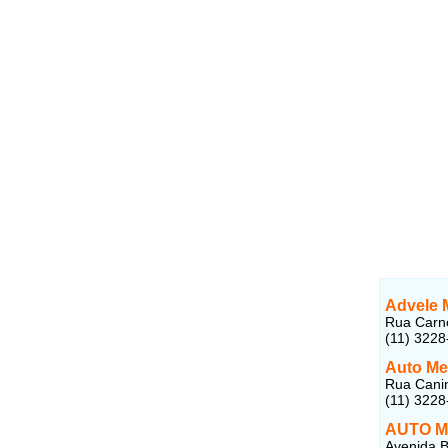
Advele 
Rua Carno
(11) 3228
Auto Me
Rua Canin
(11) 3228
AUTO Me
Avenida B