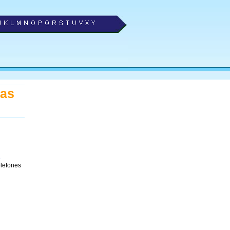
vas
e
elefones