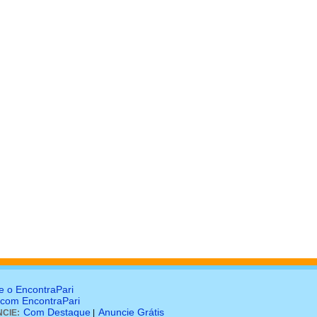
e o EncontraPari
 com EncontraPari
Com Destaque
Anuncie Grátis
CIE:
|