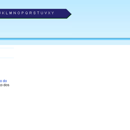
ro do
ço dos