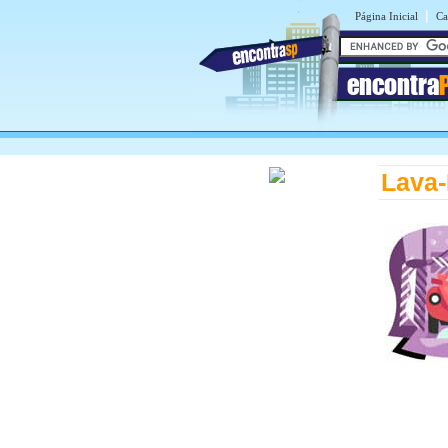
|
Página Inicial
Ca
encontra
Lava-