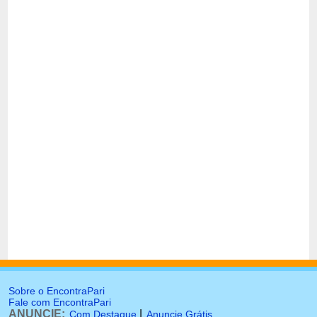
Sobre o EncontraPari
Fale com EncontraPari
ANUNCIE:
|
Com Destaque
Anuncie Grátis